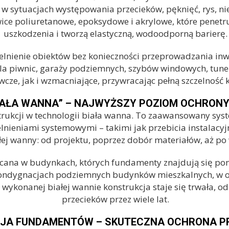
w sytuacjach występowania przecieków, pęknięć, rys, nies
e poliuretanowe, epoksydowe i akrylowe, które penetruj
uszkodzenia i tworzą elastyczną, wodoodporną barierę.
czelnienie obiektów bez konieczności przeprowadzania inw
 dla piwnic, garaży podziemnych, szybów windowych, tun
cze, jak i wzmacniające, przywracając pełną szczelność 
IAŁA WANNA” – NAJWYŻSZY POZIOM OCHRON
trukcji w technologii
biała wanna
. To zaawansowany syst
ieniami systemowymi – takimi jak przebicia instalacyjne
ałej wanny: od projektu, poprzez dobór materiałów, aż po 
lecana w budynkach, których fundamenty znajdują się po
ondygnacjach podziemnych budynków mieszkalnych, w o
e wykonanej białej wannie konstrukcja staje się trwała,
przecieków przez wiele lat.
JA FUNDAMENTÓW – SKUTECZNA OCHRONA PR