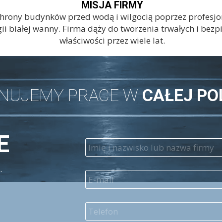
MISJA FIRMY
hrony budynków przed wodą i wilgocią poprzez profesjonal
i białej wanny. Firma dąży do tworzenia trwałych i bezp
właściwości przez wiele lat.
NUJEMY PRACE W
CAŁEJ PO
E
.