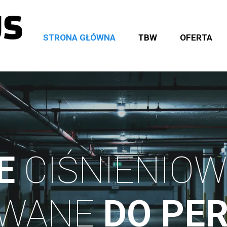
STRONA GŁÓWNA
TBW
OFERTA
E
CIŚNIENIO
OWANE
DO
PER