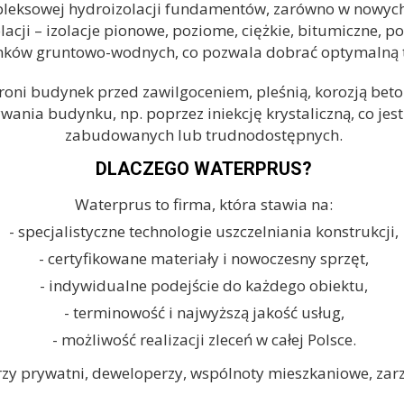
pleksowej
hydroizolacji fundamentów
, zarówno w nowych 
acji – izolacje pionowe, poziome, ciężkie, bitumiczne, p
nków gruntowo-wodnych, co pozwala dobrać optymalną t
oni budynek przed zawilgoceniem, pleśnią, korozją bet
ywania budynku, np. poprzez
iniekcję krystaliczną
, co je
zabudowanych lub trudnodostępnych.
DLACZEGO WATERPRUS?
Waterprus to firma, która stawia na:
- specjalistyczne technologie uszczelniania konstrukcji
,
- certyfikowane materiały i nowoczesny sprzęt,
- indywidualne podejście do każdego obiektu,
- terminowość i najwyższą jakość usług,
- możliwość realizacji zleceń w całej Polsce.
rzy prywatni, deweloperzy, wspólnoty mieszkaniowe, zar