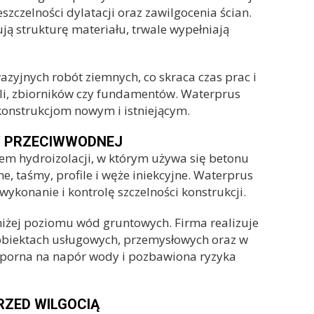
zczelności dylatacji oraz zawilgocenia ścian.
ą strukturę materiału, trwale wypełniają
azyjnych robót ziemnych, co skraca czas prac i
eli, zbiorników czy fundamentów. Waterprus
konstrukcjom nowym i istniejącym.
Y PRZECIWWODNEJ
em hydroizolacji, w którym używa się betonu
, taśmy, profile i węże iniekcyjne. Waterprus
wykonanie i kontrolę szczelności konstrukcji.
niżej poziomu wód gruntowych. Firma realizuje
biektach usługowych, przemysłowych oraz w
 odporna na napór wody i pozbawiona ryzyka
ZED WILGOCIĄ