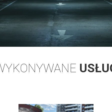
WYKONYWANE
USŁU